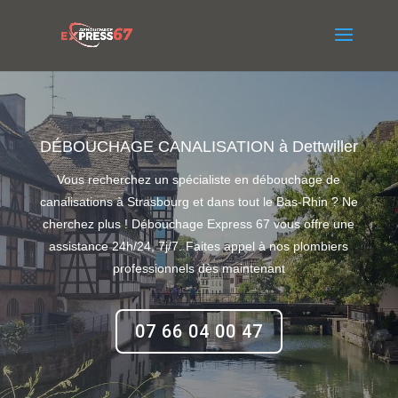
DÉBOUCHAGE CANALISATION à Dettwiller
Vous recherchez un spécialiste en débouchage de
canalisations à Strasbourg et dans tout le Bas-Rhin ? Ne
cherchez plus ! Débouchage Express 67 vous offre une
assistance 24h/24, 7j/7. Faites appel à nos plombiers
professionnels dès maintenant
07 66 04 00 47