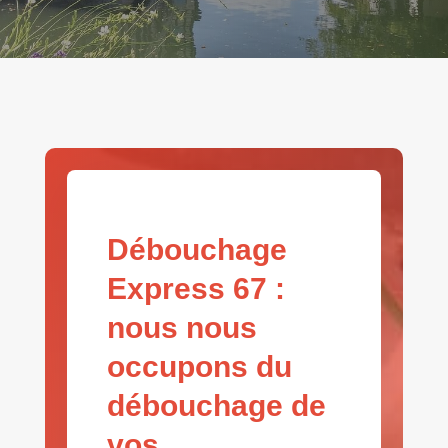
Débouchage
Express 67 :
nous nous
occupons du
débouchage de
vos