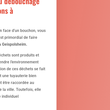
u débouchage
ons à
n face d’un bouchon, vous
t primordial de faire
à Geispolsheim.
échets sont produits et
endre l’environnement
ion de ces déchets se fait
t une tuyauterie bien
t être raccordée au
 la ville. Toutefois, elle
 individuel