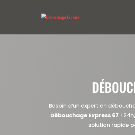
DÉBOUCH
Besoin d’un expert en déboucha
Débouchage Express 67
! 24h
solution rapide 