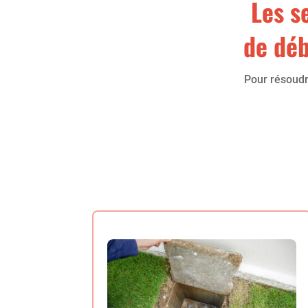
Les s
de déb
Pour résoudr