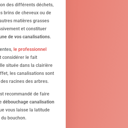
ion des différents déchets,
es brins de cheveux ou de
 autres matières grasses
sivement et constituer
d’une de vos canalisations
.
uentes,
le professionnel
t considérer le fait
le située dans la clairière
ffet, les canalisations sont
des racines des arbres.
l est recommandé de faire
de
débouchage canalisation
ue vous laisse la latitude
e du bouchon.