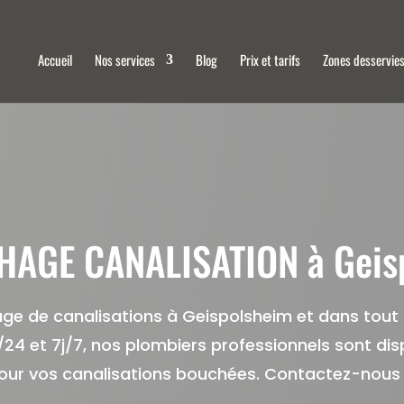
Accueil
Nos services
Blog
Prix et tarifs
Zones desservie
AGE CANALISATION à Geis
ge de canalisations à Geispolsheim et dans tout l
/24 et 7j/7, nos plombiers professionnels sont dis
pour vos canalisations bouchées. Contactez-nous