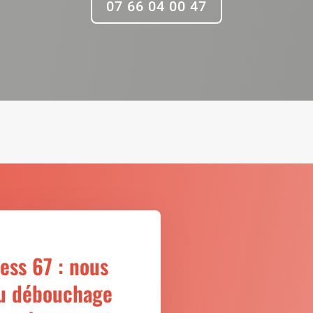
07 66 04 00 47
ss 67 : nous
u débouchage