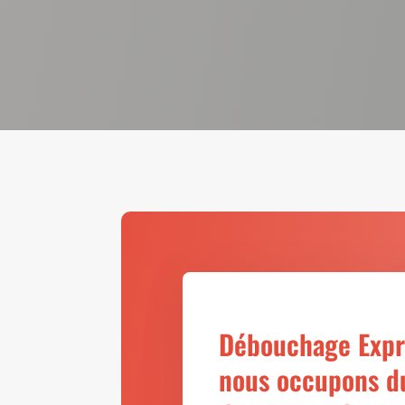
Débouchage Expre
nous occupons d