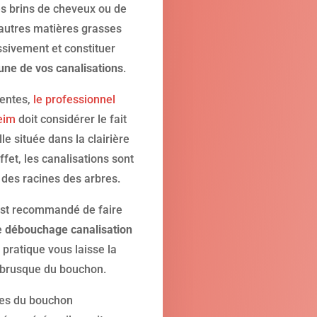
es brins de cheveux ou de
 autres matières grasses
sivement et constituer
d’une de vos canalisations
.
uentes,
le professionnel
heim
doit considérer le fait
e située dans la clairière
ffet, les canalisations sont
des racines des arbres.
l est recommandé de faire
e
débouchage canalisation
e pratique vous laisse la
ce brusque du bouchon.
tes du bouchon