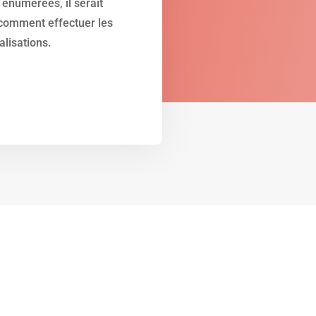
 énumérées, il serait
comment effectuer les
lisations.
ervices que propose notre entr