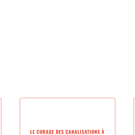
de débouchage canalisation à
Oberschaeffolsheim
e les divers problèmes auxquels peuvent être confrontés vos c
nous vous proposons une gamme variée de services :
.
LE CURAGE DES CANALISATIONS À