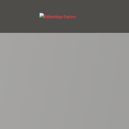
Besoin d’un expert en débouchage 
à
Débouchage Express 67
! 24h
solution rapide 