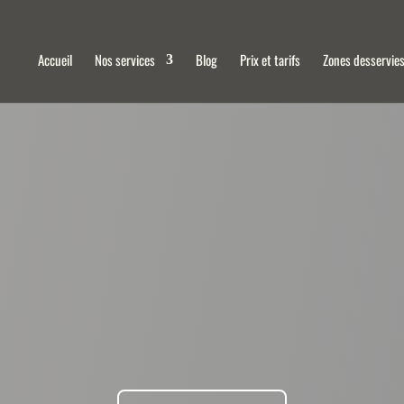
Accueil
Nos services
Blog
Prix et tarifs
Zones desservie
de canalisations à Oberschaeffolsheim et dans t
/24 et 7j/7, nos plombiers professionnels sont di
pour vos canalisations bouchées. Contactez-nous