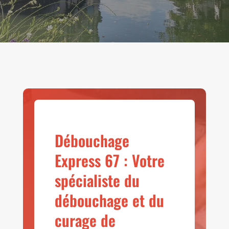
Débouchage
Express 67 : Votre
spécialiste du
débouchage et du
curage de