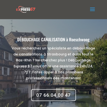
DÉBOUCHAGE CANALISATION à Roeschwoog
Vous recherchez un spécialiste en débouchage
de canalisations à Strasbourg et dans tout le
Bas-Rhin ? Ne cherchez plus ! Débouchage
Express 67 vous offre une assistance 24h/24,
7j/7. Faites appel à nos plombiers
professionnels dès maintenant
07 66 04 00 47