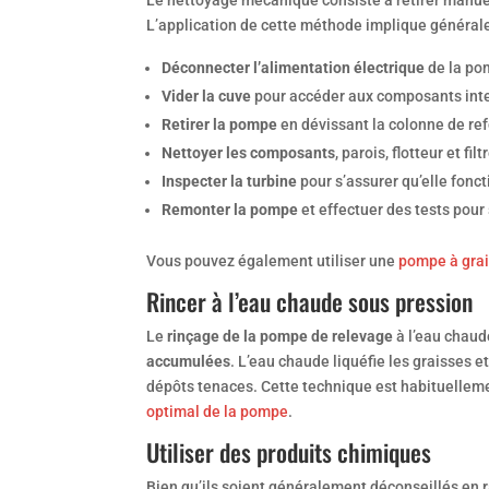
Le nettoyage mécanique consiste à retirer manue
L’application de cette méthode implique général
Déconnecter l’alimentation électrique
de la pom
Vider la cuve
pour accéder aux composants inte
Retirer la pompe
en dévissant la colonne de ref
Nettoyer les composants
, parois, flotteur et f
Inspecter la turbine
pour s’assurer qu’elle fonc
Remonter la pompe
et effectuer des tests pour
Vous pouvez également utiliser une
pompe à gra
Rincer à l’eau chaude sous pression
Le
rinçage de la pompe de relevage
à l’eau chaud
accumulées
. L’eau chaude liquéfie les graisses e
dépôts tenaces. Cette technique est habituelle
optimal de la pompe
.
Utiliser des produits chimiques
Bien qu’ils soient généralement déconseillés en 