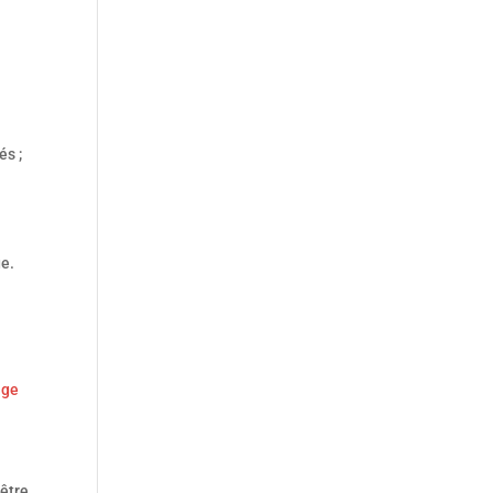
és ;
ge.
age
 être