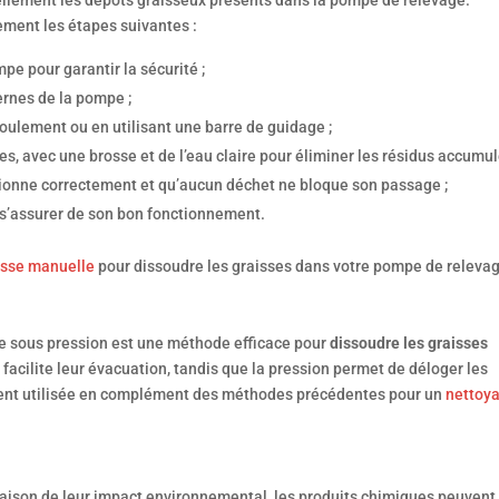
llement les dépôts graisseux présents dans la pompe de relevage.
ement les étapes suivantes :
pe pour garantir la sécurité ;
rnes de la pompe ;
oulement ou en utilisant une barre de guidage ;
iltres, avec une brosse et de l’eau claire pour éliminer les résidus accumul
tionne correctement et qu’aucun déchet ne bloque son passage ;
 s’assurer de son bon fonctionnement.
isse manuelle
pour dissoudre les graisses dans votre pompe de releva
e sous pression est une méthode efficace pour
dissoudre les graisses
t facilite leur évacuation, tandis que la pression permet de déloger les
ment utilisée en complément des méthodes précédentes pour un
nettoy
raison de leur impact environnemental, les produits chimiques peuvent