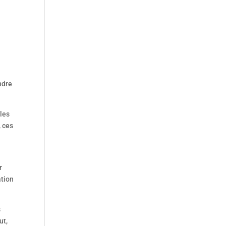
ndre
les
, ces
r
ation
s
ut,