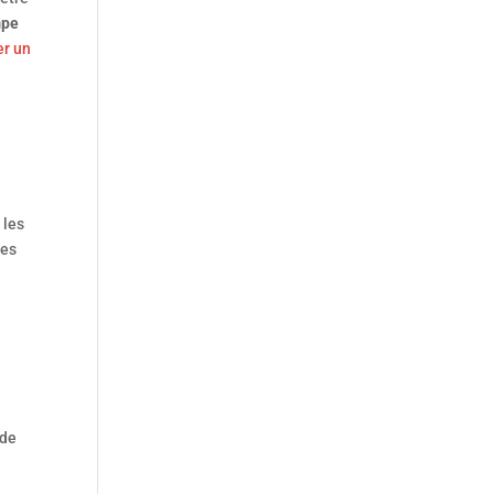
mpe
er un
 les
des
 de