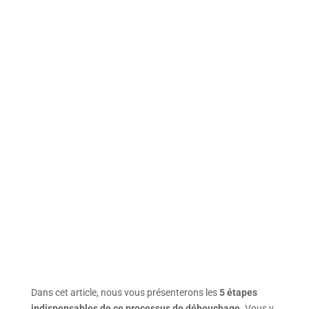
Dans cet article, nous vous présenterons les
5 étapes
indispensables de ce processus
de débouchage
. Vous y